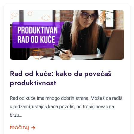
Rad od kuće: kako da povećaš
produktivnost
Rad od kuće ima mnogo dobrih strana. Možeš da radiš
u pidžami, ustaješ kada poželiš, ne trošiš novac na
brzu...
PROČITAJ