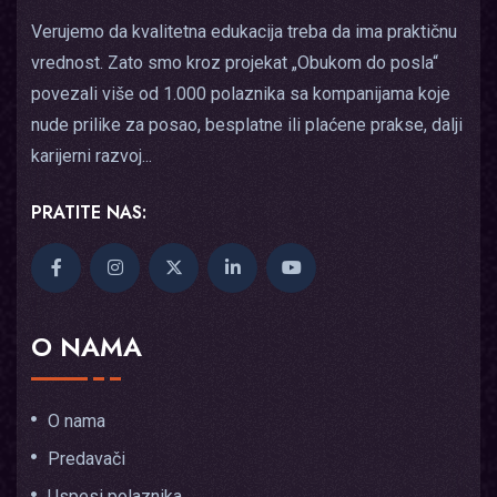
Verujemo da kvalitetna edukacija treba da ima praktičnu
vrednost. Zato smo kroz projekat „Obukom do posla“
povezali više od 1.000 polaznika sa kompanijama koje
nude prilike za posao, besplatne ili plaćene prakse, dalji
karijerni razvoj...
PRATITE NAS:
O NAMA
O nama
Predavači
Uspesi polaznika