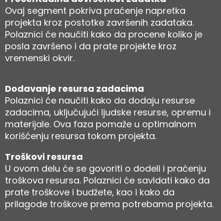
Ovaj segment pokriva praćenje napretka
projekta kroz postotke završenih zadataka.
Polaznici će naučiti kako da procene koliko je
posla završeno i da prate projekte kroz
vremenski okvir.
Dodavanje resursa zadacima
Polaznici će naučiti kako da dodaju resurse
zadacima, uključujući ljudske resurse, opremu i
materijale. Ova faza pomaže u optimalnom
korišćenju resursa tokom projekta.
Troškovi resursa
U ovom delu će se govoriti o dodeli i praćenju
troškova resursa. Polaznici će savldati kako da
prate troškove i budžete, kao i kako da
prilagode troškove prema potrebama projekta.