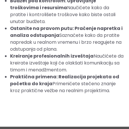
Budžet pod kontrolom: Upravljanje
troškovima i resursima
Naučićete kako da
pratite i kontrolišete troškove kako biste ostali
unutar budžeta.
Ostanite na pravom putu: Praćenje napretka i
analiza odstupanja
Saznaćete kako da pratite
napredak u realnom vremenu i brzo reagujete na
odstupanja od plana.
Kreiranje profesionalnih izveštaja
Naučićete da
kreirate izveštaje koji će olakšati komunikaciju sa
timom i menadžmentom.
Praktična primena: Realizacija projekata od
početka do kraja
Primenićete stečeno znanje
kroz praktične vežbe na realnim projektima.