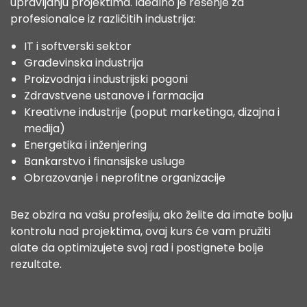
upravljanju projektima. Idealno je rešenje za
profesionalce iz različitih industrija:
IT i softverski sektor
Građevinska industrija
Proizvodnja i industrijski pogoni
Zdravstvene ustanove i farmacija
Kreativne industrije (poput marketinga, dizajna i
medija)
Energetika i inženjering
Bankarstvo i finansijske usluge
Obrazovanje i neprofitne organizacije
Bez obzira na vašu profesiju, ako želite da imate bolju
kontrolu nad projektima, ovaj kurs će vam pružiti
alate da optimizujete svoj rad i postignete bolje
rezultate.