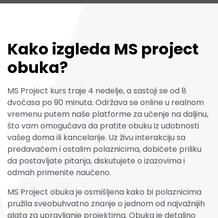
Kako izgleda MS project
obuka?
MS Project kurs traje 4 nedelje, a sastoji se od 8
dvočasa po 90 minuta. Održava se online u realnom
vremenu putem naše platforme za učenje na daljinu,
što vam omogućava da pratite obuku iz udobnosti
vašeg doma ili kancelarije. Uz živu interakciju sa
predavačem i ostalim polaznicima, dobićete priliku
da postavljate pitanja, diskutujete o izazovima i
odmah primenite naučeno.
MS Project obuka je osmišljena kako bi polaznicima
pružila sveobuhvatno znanje o jednom od najvažnijih
alata za upravljanje projektima. Obuka je detaljno