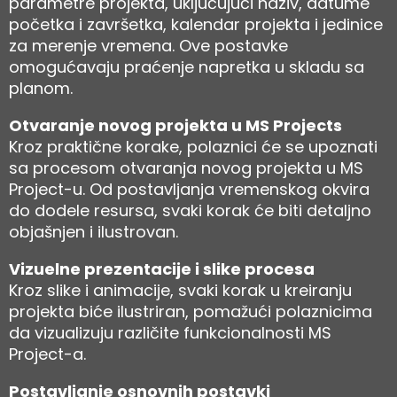
parametre projekta, uključujući naziv, datume
početka i završetka, kalendar projekta i jedinice
za merenje vremena. Ove postavke
omogućavaju praćenje napretka u skladu sa
planom.
Otvaranje novog projekta u MS Projects
Kroz praktične korake, polaznici će se upoznati
sa procesom otvaranja novog projekta u MS
Project-u. Od postavljanja vremenskog okvira
do dodele resursa, svaki korak će biti detaljno
objašnjen i ilustrovan.
Vizuelne prezentacije i slike procesa
Kroz slike i animacije, svaki korak u kreiranju
projekta biće ilustriran, pomažući polaznicima
da vizualizuju različite funkcionalnosti MS
Project-a.
Postavljanje osnovnih postavki