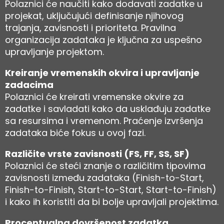
Polaznici će naučiti kako dodavati zadatke u
projekat, uključujući definisanje njihovog
trajanja, zavisnosti i prioriteta. Pravilna
organizacija zadataka je ključna za uspešno
upravljanje projektom.
Kreiranje vremenskih okvira i upravljanje
zadacima
Polaznici će kreirati vremenske okvire za
zadatke i savladati kako da usklađuju zadatke
sa resursima i vremenom. Praćenje izvršenja
zadataka biće fokus u ovoj fazi.
Različite vrste zavisnosti (FS, FF, SS, SF)
Polaznici će steći znanje o različitim tipovima
zavisnosti između zadataka (Finish-to-Start,
Finish-to-Finish, Start-to-Start, Start-to-Finish)
i kako ih koristiti da bi bolje upravljali projektima.
Procentualna dovršenost zadatka