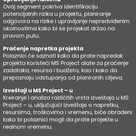
Ovaj segment pokriva identifikaciju
potencijalnih rizika u projektu, planiranje
odgovora na rizike i upravljanje nepredviđenim
okolnostima kako bi se projekat držao na
pravom putu.
Praćenje napretka projekta
Polaznici će saznati kako da prate napredak
projekta koristeći MS Project alate za praćenje
zadataka, resursa i budžeta, kao i kako da
prepoznaju odstupanja od planiranih ciljeva.
Izveštaji u MS Project – u
Kreiranje i analiza različitih vrsta izveštaja u MS
Project – u, uključujući izveštaje o napretku,
resursima, troškovima i vremenu, biće obrađeni
kako bi polaznici mogli da prate projekte u
realnom vremenu.