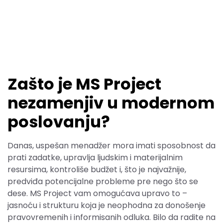
Zašto je MS Project
nezamenjiv u modernom
poslovanju?
Danas, uspešan menadžer mora imati sposobnost da
prati zadatke, upravlja ljudskim i materijalnim
resursima, kontroliše budžet i, što je najvažnije,
predviđa potencijalne probleme pre nego što se
dese. MS Project vam omogućava upravo to –
jasnoću i strukturu koja je neophodna za donošenje
pravovremenih i informisanih odluka. Bilo da radite na