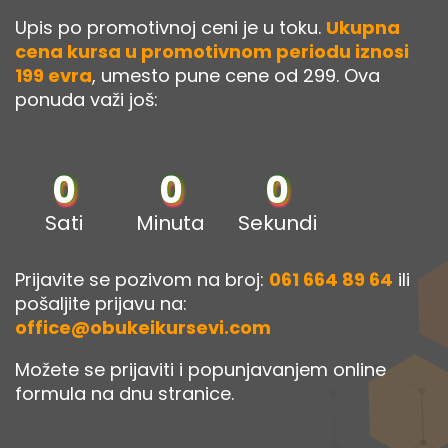
Upis po promotivnoj ceni je u toku.
Ukupna
cena kursa u promotivnom periodu iznosi
199 evra
, umesto pune cene od 299. Ova
ponuda važi još:
0
0
0
Sati
Minuta
Sekundi
Prijavite se pozivom na broj:
061 664 89 64
ili
pošaljite prijavu na:
office@obukeikursevi.com
Možete se prijaviti i popunjavanjem online
formula na dnu stranice.