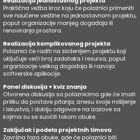
Realizacija jednostavnog projekta
Praktična vežba kroz koju će polaznici primeniti
sve naučene veštine na jednostavnom projektu,
poput organizacije manjeg događaja ili
renoviranja prostora.
Realizacija komplikovanog projekta
Polaznici će raditi na složenijem projektu koji
uključuje veći broj zadataka i resursa, poput
organizacije velikog događaja ili razvoja
softverske aplikacije.
Panel diskusija + kviz znanja
Otvorena diskusija sa polaznicima gde će imati
priliku da postave pitanja, iznesu svoje mišljenje
i iskustva, i dobiju odgovore na izazove sa
kojima su se suočili tokom obuke.
Zaključak i podela projektnih timova
Završna faza obuke, gde će polaznici biti