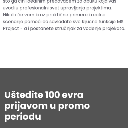
što ga čini idealnim predavačem za obuku koja vas
uvodi u profesionalni svet upravljanja projektima.
Nikola će vam kroz praktične primere i realne
scenarije pomoći da savladate sve ključne funkcije MS
Project - a i postanete stručnjak za vođenje projekata.
Uštedite 100 evra
prijavom u promo
periodu