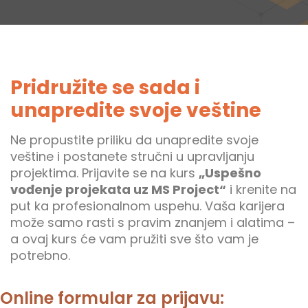
Pridružite se sada i
unapredite svoje veštine
Ne propustite priliku da unapredite svoje
veštine i postanete stručni u upravljanju
projektima. Prijavite se na kurs
„Uspešno
vođenje projekata uz MS Project“
i krenite na
put ka profesionalnom uspehu. Vaša karijera
može samo rasti s pravim znanjem i alatima –
a ovaj kurs će vam pružiti sve što vam je
potrebno.
Online formular za prijavu: