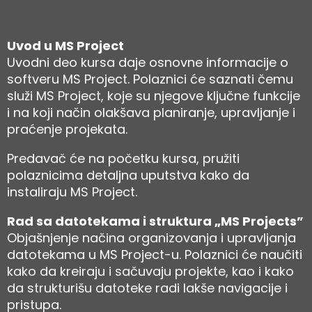
Uvod u MS Project
Uvodni deo kursa daje osnovne informacije o
softveru MS Project. Polaznici će saznati čemu
služi MS Project, koje su njegove ključne funkcije
i na koji način olakšava planiranje, upravljanje i
praćenje projekata.
Predavač će na početku kursa, pružiti
polaznicima detaljna uputstva kako da
instaliraju MS Project.
Rad sa datotekama i struktura „MS Projects”
Objašnjenje načina organizovanja i upravljanja
datotekama u MS Project-u. Polaznici će naučiti
kako da kreiraju i sačuvaju projekte, kao i kako
da strukturišu datoteke radi lakše navigacije i
pristupa.