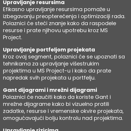
Upravljanje resursima
Efikasno upravljanje resursima pomaže u
izbegavanju preopterećenja i optimizaciji rada.
Polaznici će steći znanje kako da raspodele
resurse i prate njihovu upotrebu kroz MS
Project.
Upravljanje portfeljom projekata
Kroz ovaj segment, polaznici će se upoznati sa
tehnikama za upravljanje višestrukim
projektima u MS Project-u i kako da prate
napredak svih projekata u portfelju.
Gant dijagrami i mrežni dijagrami
Polaznici će naučiti kako da koriste Gant i
mrežne dijagrame kako bi vizuelno pratili
zadatke, resurse i vremenske okvire projekata,
omogućavajući bolju kontrolu nad projektima.
Upravljanje rizicima