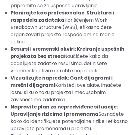
pripremite se za uspešno upravljanje.
Planirajte kao profesionalac: Struktura i
raspodela zadataka
Korišćenjem Work
Breakdown Structure (WBS), efikasno ćete
organizovati projekte raspodelom na manje
celine.
Resursi i vremenski okviri: Kreiranje uspešnih
projekata bez stresa
Naučićete kako da
dodeljujete zadatke resursima, definišete
vremenske okvire i pratite napredak.
Vizualizujte napredak: Gant dijagrami i
mrežni dijagrami
Koristeći ove alate, imaćete
jasnu sliku o toku projekta i međusobnim
zavisnostima zadataka.
Napravite plan za nepredviđene situacije:
Upravljanje rizicima i promenama
Saznaćete
kako da identifikujete potencijalne rizike i efikasno
upravljate promenama u projektu.