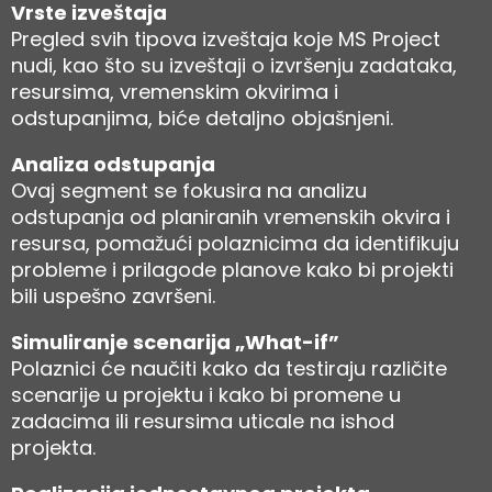
Vrste izveštaja
Pregled svih tipova izveštaja koje MS Project
nudi, kao što su izveštaji o izvršenju zadataka,
resursima, vremenskim okvirima i
odstupanjima, biće detaljno objašnjeni.
Analiza odstupanja
Ovaj segment se fokusira na analizu
odstupanja od planiranih vremenskih okvira i
resursa, pomažući polaznicima da identifikuju
probleme i prilagode planove kako bi projekti
bili uspešno završeni.
Simuliranje scenarija „What-if”
Polaznici će naučiti kako da testiraju različite
scenarije u projektu i kako bi promene u
zadacima ili resursima uticale na ishod
projekta.