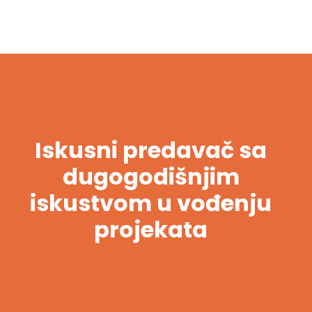
Iskusni predavač sa
dugogodišnjim
iskustvom u vođenju
projekata