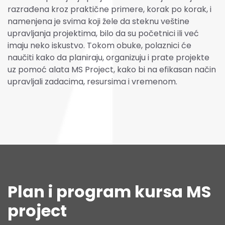
razrađena kroz praktične primere, korak po korak, i
namenjena je svima koji žele da steknu veštine
upravljanja projektima, bilo da su početnici ili već
imaju neko iskustvo. Tokom obuke, polaznici će
naučiti kako da planiraju, organizuju i prate projekte
uz pomoć alata MS Project, kako bi na efikasan način
upravljali zadacima, resursima i vremenom.
Plan i program kursa MS
project