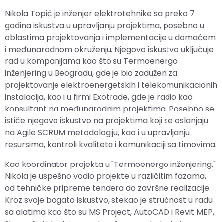
Nikola Topić je inženjer elektrotehnike sa preko 7
godina iskustva u upravljanju projektima, posebno u
oblastima projektovanja i implementacije u domaćem
i međunarodnom okruženju. Njegovo iskustvo uključuje
rad u kompanijama kao što su Termoenergo
inženjering u Beogradu, gde je bio zadužen za
projektovanje elektroenergetskih i telekomunikacionih
instalacija, kao i u firmi Exotrade, gde je radio kao
konsultant na međunarodnim projektima. Posebno se
ističe njegovo iskustvo na projektima koji se oslanjaju
na Agile SCRUM metodologiju, kao i u upravljanju
resursima, kontroli kvaliteta i komunikaciji sa timovima.
Kao koordinator projekta u "Termoenergo inženjering,"
Nikola je uspešno vodio projekte u različitim fazama,
od tehničke pripreme tendera do završne realizacije.
Kroz svoje bogato iskustvo, stekao je stručnost u radu
sa alatima kao što su MS Project, AutoCAD i Revit MEP,