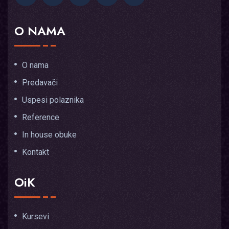
O NAMA
O nama
Predavači
Uspesi polaznika
Reference
In house obuke
Kontakt
OiK
Kursevi